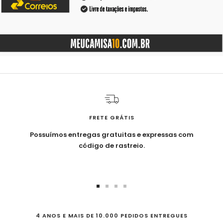
FRETE GRÁTIS
Possuímos
entregas gratuitas e expressas
com
código de rastreio.
Ir
Ir
Ir
Ir
ao
ao
ao
ao
slide
slide
slide
slide
4 ANOS E MAIS DE 10.000 PEDIDOS ENTREGUES