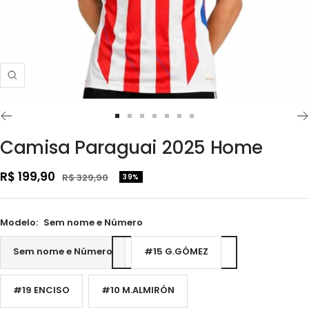
Zoom
Ir
Ir
Ir
Ir
Ir
Ir
Ir
ao
ao
ao
ao
ao
ao
ao
Camisa Paraguai 2025 Home
slide
slide
slide
slide
slide
slide
slide
1
2
3
4
5
6
7
Preço
R$ 199,90
Preço
R$ 329,90
39%
normal
promocional
Modelo:
Sem nome e Número
Sem nome e Número
#15 G.GÓMEZ
#19 ENCISO
#10 M.ALMIRÓN