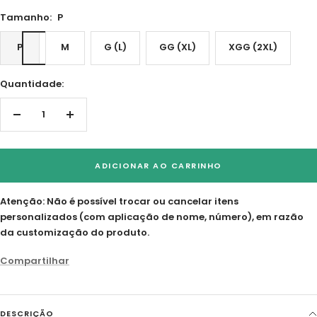
Tamanho:
P
P
M
G (L)
GG (XL)
XGG (2XL)
Quantidade:
Diminuir
Aumentar
quantidade
quantidade
ADICIONAR AO CARRINHO
Atenção
: Não é possível trocar ou cancelar itens
personalizados (com aplicação de nome, número), em razão
da customização do produto.
Compartilhar
DESCRIÇÃO